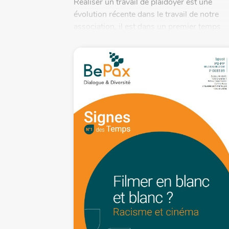
Réaliser un travail de plaidoyer est une
évolution récente dans le travail de notre
association, il est dans un premier temps
venu via notre implication...