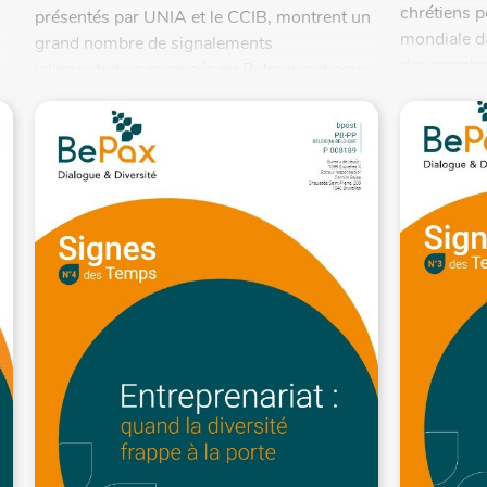
chrétiens p
présentés par UNIA et le CCIB, montrent un
mondiale da
grand nombre de signalements
des peuples
islamophobes recensés en Belgique chaque
année. Nombre qui,...