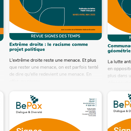
REVUE SIGNES DES TEMPS
Extrême droite : le racisme comme
Communaut
projet politique
géométrie
L’extrême droite reste une menace. Et plus
La lutte an
que rester une menace, on est parfois tenté
en opposit
de dire qu’elle redevient une menace. En
plus dans 
effet, au niveau...
dénonciatio
structurelle,