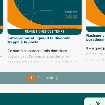
REVUE SIGNES DES TEMPS
Racisme e
Entreprenariat : quand la diversité
paradoxal
frappe à la porte
Il y a quel
Ce numéro abordera trois domaines
mêmes supp
de
spécifiques : l’entreprenariat des afro-
quelques i
descendant·e·s de Belgique, la question de
Lukaku...
l’entreprenariat des femmes issues des
minorités et enfin un zoom...
1
2
Next