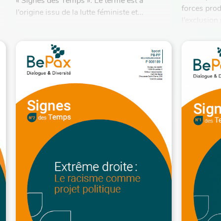
« Signes des Temps ». Le terme est à
forces prod
l’origine issu de la lutte féministe et...
l’exclusion
plus égalit
de séparati