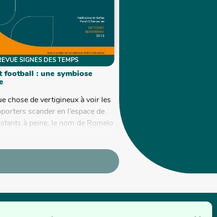
REVUE SIGNES DES TEMPS
t football : une symbiose
e
que chose de vertigineux à voir les
orters scander en l’espace de
nstants à peine, le nom de Romelo