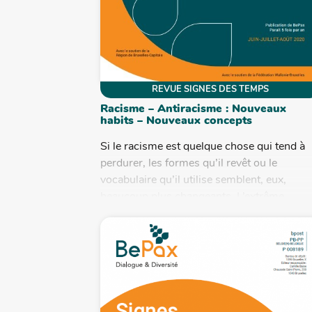
REVUE SIGNES DES TEMPS
Racisme – Antiracisme : Nouveaux
habits – Nouveaux concepts
Si le racisme est quelque chose qui tend à
perdurer, les formes qu’il revêt ou le
vocabulaire qu’il utilise semblent, eux,
beaucoup plus changeants. L’extrême...