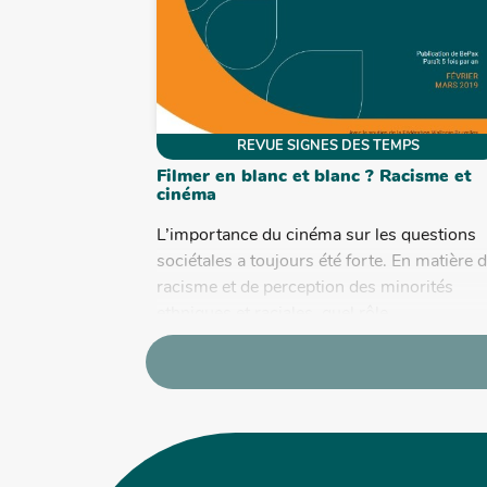
REVUE SIGNES DES TEMPS
Filmer en blanc et blanc ? Racisme et
cinéma
L’importance du cinéma sur les questions
sociétales a toujours été forte. En matière 
racisme et de perception des minorités
ethniques et raciales, quel rôle...