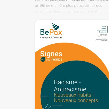
arrêté de manière plus poussée sur des
questions liées au secteur culturel et
artistique. D’une part, avec...