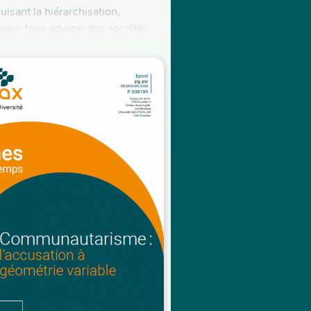
uisant la hiérarchisation,
 pour faire advenir des sociétés
aires, on lui reproche des formes
sme....