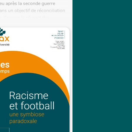
eu après la seconde guerre
ns un objectif de réconciliation
. Comme la plupart des...