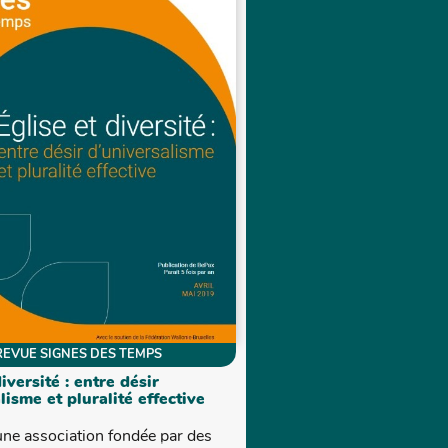
REVUE SIGNES DES TEMPS
diversité : entre désir
lisme et pluralité effective
une association fondée par des