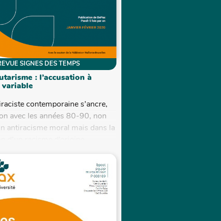
REVUE SIGNES DES TEMPS
arisme : l’accusation à
 variable
tiraciste contemporaine s’ancre,
ion avec les années 80-90, non
un antiracisme moral mais dans la
n d’un racisme d’origine
...