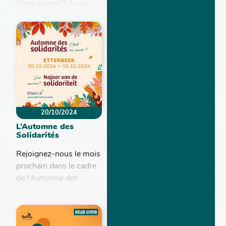
t’intéressent ? As-tu
déjà été ciblé.e ou
témoin de
discriminations et
aimerais-tu partager
ton expérience tout en
contribuant à...
20/10/2024
L’Automne des
Solidarités
Rejoignez-nous le mois
prochain dans le cadre
de l’Automne des
Solidarités, organisé
par la commune
d'Etterbeek. Durant