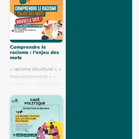
deux mois, une
trentaine d'associations
et de services...
Comprendre le
racisme : l’enjeu des
mots
« racisme structurel », «
intersectionnalité », «
wokisme », «blanchité »,
« allié·e », « violences
policières », «
oppression », … Tu
entends...