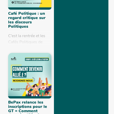
Café Politique : un
regard critique sur
les discours
Politiques
C’est la rentrée et les
Cafés Politiques de
BePax sont de retour !
Lors de chaque
rencontre les
participant.es sont
amené.e.s à
questionner la manière
dont...
BePax relance les
inscriptions pour le
GT « Comment