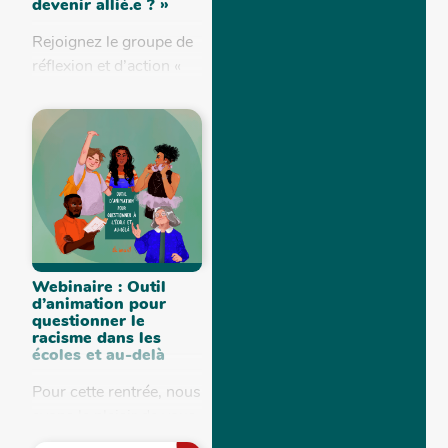
devenir allié.e ? »
Rejoignez le groupe de
réflexion et d’action «
Comment devenir
allié.e ? » Dans ce
groupe de travail,
BePax accompagne des
citoyen·nes dans leurs
réflexions autour...
Webinaire : Outil
d’animation pour
questionner le
racisme dans les
écoles et au-delà
Pour cette rentrée, nous
avons le plaisir de vous
annoncer la parution de