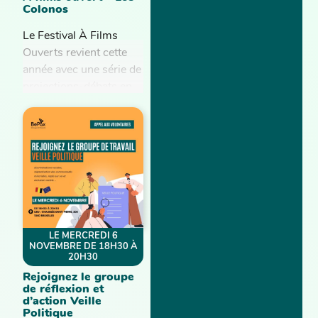
Colonos
Le Festival À Films
Ouverts revient cette
année avec une série de
projections-débats en
Wallonie et Bruxelles.
À cette occasion,
BePax interviendra le
jeudi 13...
LE MERCREDI 6
NOVEMBRE DE 18H30 À
20H30
Rejoignez le groupe
de réflexion et
d’action Veille
Politique