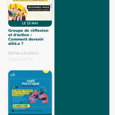
discriminations raciales
institutionnalisées,
issues du passé
LE 15 MAI
colonial,...
Groupe de réflexion
et d’action :
Comment devenir
allié.e ?
BePax a le plaisir
d’annoncer le
(re)lancement du
groupe d’action et
réflexion « Comment
devenir allié·e » ! Depuis
plusieurs années, le
terme et la...