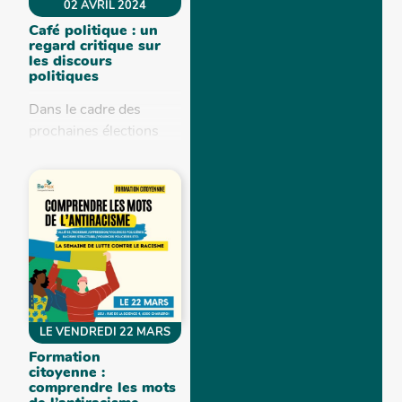
02 AVRIL 2024
Café politique : un
regard critique sur
les discours
politiques
Dans le cadre des
prochaines élections
politiques, nous avons
le plaisir de vous inviter
à notre second Café
Politique !...
LE VENDREDI 22 MARS
Formation
citoyenne :
comprendre les mots