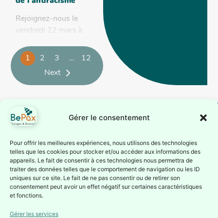
de l’antiracisme
Rejoignez-nous le
vendredi 22 mars à
BePax dans le cadre de
la semaine de lutte
1
2
3
…
12
conte le racisme. À cet
Next
occasion BePax
propose une série...
Gérer le consentement
BePax est reconnue
Suivez-nous
Pour offrir les meilleures expériences, nous utilisons des technologies
telles que les cookies pour stocker et/ou accéder aux informations des
comme association
Inscrivez-vous à notre
appareils. Le fait de consentir à ces technologies nous permettra de
d’éducation
traiter des données telles que le comportement de navigation ou les ID
newsletter ou suivez nous
permanente par la
uniques sur ce site. Le fait de ne pas consentir ou de retirer son
sur nos réseaux sociaux
consentement peut avoir un effet négatif sur certaines caractéristiques
Fédération Wallonie-
Je
et fonctions.
Bruxelles depuis le 1er
m'inscris à
la
juillet 1987 (Service de
Gérer les services
Newsletter