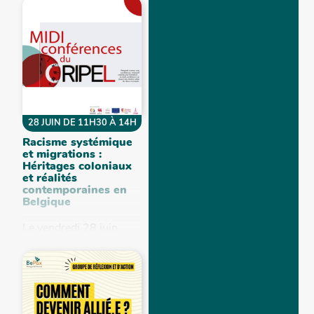
notre nouvelle
publication : Outil
d’animation sur la
thématique du racisme,
afin de...
28 JUIN DE 11H30 À 14H
Racisme systémique
et migrations :
Héritages coloniaux
et réalités
contemporaines en
Belgique
Le vendredi 28 juin,
BePax interviendra au
Cripel dans le cadre
d’une présentation
approfondie qui
explorera comment les