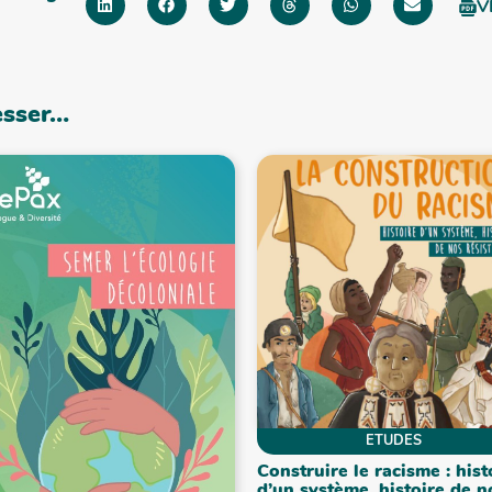
V
esser…
ETUDES
Construire le racisme : hist
d’un système, histoire de n