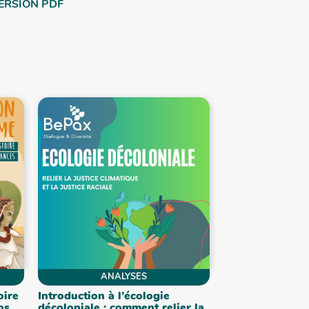
ERSION PDF
ANALYSES
oire
Introduction à l’écologie
os
décoloniale : comment relier la