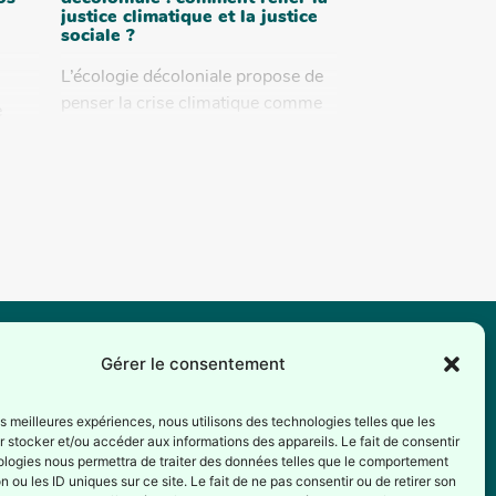
justice climatique et la justice
sociale ?
L’écologie décoloniale propose de
penser la crise climatique comme
e
une crise de pouvoir, héritée du
colonialisme, du racisme et de
l’extractivisme. En partant des
quartiers...
Gérer le consentement
ax est reconnue comme association d’éducation
manente par la Fédération Wallonie-Bruxelles depuis
les meilleures expériences, nous utilisons des technologies telles que les
 stocker et/ou accéder aux informations des appareils. Le fait de consentir
1er juillet 1987 (Service de l’éducation permanente –
ologies nous permettra de traiter des données telles que le comportement
ection générale de la culture).
n ou les ID uniques sur ce site. Le fait de ne pas consentir ou de retirer son