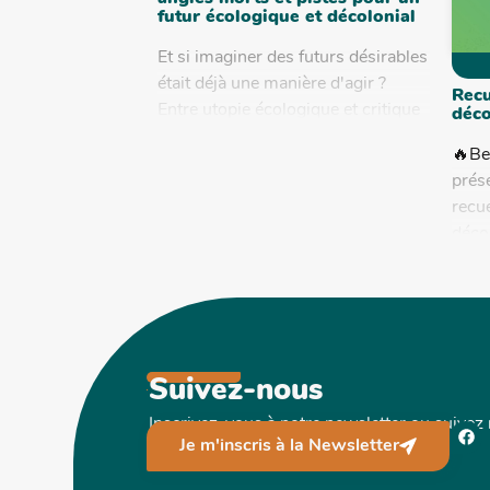
futur écologique et décolonial
Et si imaginer des futurs désirables
était déjà une manière d'agir ?
Recu
Entre utopie écologique et critique
déco
sociale, le solarpunk ouvre de
🔥Be
nouvelles perspectives. Mais...
prés
recue
déco
écolo
colo
la cr
Suivez-nous
Inscrivez-vous à notre newsletter ou suivez
Je m'inscris à la Newsletter