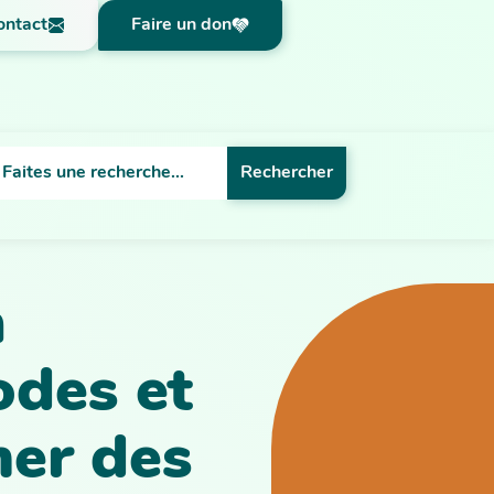
ontact
Faire un don
Rechercher
n
odes et
mer des