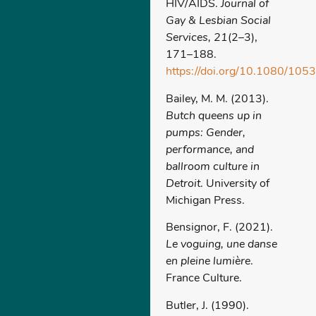
HIV/AIDS.
Journal of
Gay & Lesbian Social
Services, 21
(2–3),
171–188.
https://doi.org/10.1080/1
Bailey, M. M. (2013).
Butch queens up in
pumps: Gender,
performance, and
ballroom culture in
Detroit
. University of
Michigan Press.
Bensignor, F. (2021).
Le voguing, une danse
en pleine lumière
.
France Culture.
Butler, J. (1990).