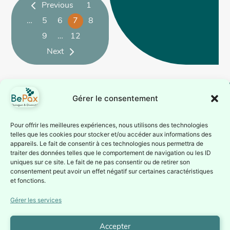
manifestation nationale
Previous
1
du 24 mars à Bruxelles.
…
5
6
7
8
Ensemble, luttons
9
…
12
contre la haine et...
Next
Gérer le consentement
BePax est reconnue
Suivez-nous
Pour offrir les meilleures expériences, nous utilisons des technologies
telles que les cookies pour stocker et/ou accéder aux informations des
comme association
Inscrivez-vous à notre
appareils. Le fait de consentir à ces technologies nous permettra de
d’éducation
traiter des données telles que le comportement de navigation ou les ID
newsletter ou suivez nous
permanente par la
uniques sur ce site. Le fait de ne pas consentir ou de retirer son
sur nos réseaux sociaux
consentement peut avoir un effet négatif sur certaines caractéristiques
Fédération Wallonie-
Je
et fonctions.
Bruxelles depuis le 1er
m'inscris à
la
juillet 1987 (Service de
Gérer les services
Newsletter
l’éducation permanente
– Direction générale de
Accepter