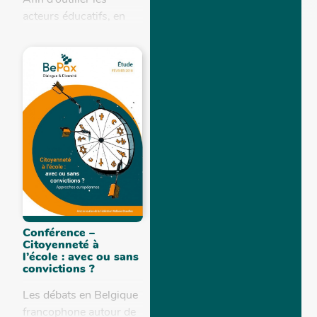
acteurs éducatifs, en
vue d’accompagner les
jeunes dans la
connaissance et le
décryptage du
conspirationnisme,
BePax vous propose
une formation qui vise...
Conférence –
Citoyenneté à
l’école : avec ou sans
convictions ?
Les débats en Belgique
francophone autour de