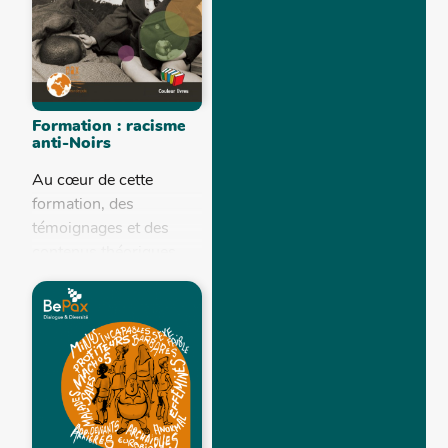
Formation : racisme
anti-Noirs
Au cœur de cette
formation, des
témoignages et des
contenus théoriques
illustrent les différentes
formes du racisme anti-
Noirs, et en particulier
sa forme européenne
issue...