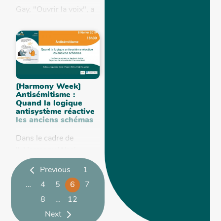
Gay, "Ouvrir la voix", a
mis en avant des
thématiques
spécifiques au vécu des
femmes noires. Ces
thématiques ne sont
pas nouvelles...
[Harmony Week]
Antisémitisme :
Quand la logique
antisystème réactive
les anciens schémas
Dans le cadre de
l'«Harmony Week»,
BePax et la Plateforme
Previous
1
interconvictionnelle de
…
4
5
6
7
Bruxelles organisent
une conférence autour
8
…
12
de la dernière étude de
Next