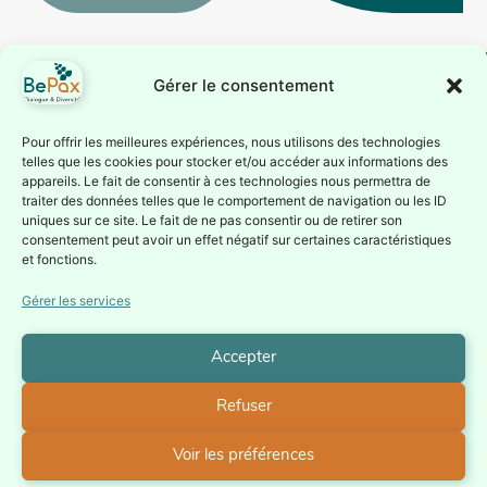
BePax sur
l’antisémitisme....
Gérer le consentement
BePax est reconnue
Suivez-nous
Pour offrir les meilleures expériences, nous utilisons des technologies
telles que les cookies pour stocker et/ou accéder aux informations des
comme association
Inscrivez-vous à notre
appareils. Le fait de consentir à ces technologies nous permettra de
d’éducation
traiter des données telles que le comportement de navigation ou les ID
newsletter ou suivez nous
permanente par la
uniques sur ce site. Le fait de ne pas consentir ou de retirer son
sur nos réseaux sociaux
consentement peut avoir un effet négatif sur certaines caractéristiques
Fédération Wallonie-
Je
et fonctions.
Bruxelles depuis le 1er
m'inscris à
la
juillet 1987 (Service de
Gérer les services
Newsletter
l’éducation permanente
– Direction générale de
Accepter
la culture).
Refuser
Politique de confidentialité
Voir les préférences
BePax asbl - Chaussée Saint-Pierre, 208 - 1040 Bruxelles
T. +32 (0)2 896 95 00
info@bepax.org