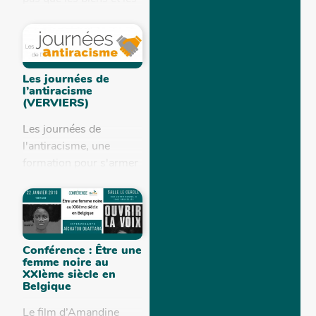
flux financiers qui
circulent sans entrave.
De nombreux conflits,
qu’ils soient...
Les journées de
l’antiracisme
(VERVIERS)
Les journées de
l'antiracisme, une
formation pour s'armer
contre les discours
discriminants ! Vous
êtes confronté dans
votre pratique
professionnelle à la
Conférence : Être une
femme noire au
recrudescence ou à...
XXIème siècle en
Belgique
Le film d’Amandine