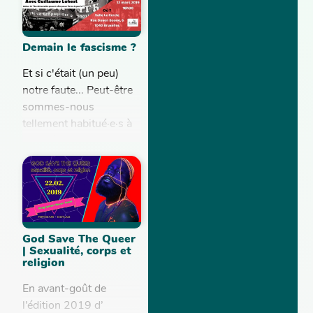
mer" suivi d'un débat
animé...
Demain le fascisme ?
Et si c'était (un peu)
notre faute... Peut-être
sommes-nous
tellement habitué·e·s à
nos démocraties que
nous ne percevons plus
qu’elles pourraient
s’effondrer. Pourtant,
ce risque...
God Save The Queer
| Sexualité, corps et
religion
En avant-goût de
l’édition 2019 d’