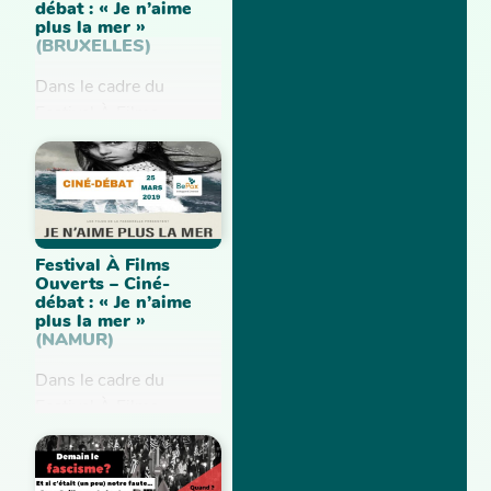
débat : « Je n’aime
plus la mer »
(BRUXELLES)
Dans le cadre du
Festival À Films
Ouverts, BePax vous
invite à la projection du
film "Je n'aime plus la
mer" suivi d'un débat
animé...
Festival À Films
Ouverts – Ciné-
débat : « Je n’aime
plus la mer »
(NAMUR)
Dans le cadre du
Festival À Films
Ouverts, BePax vous
invite à la projection du
film "Je n'aime plus la