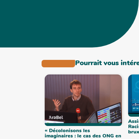
Pourrait vous intér
Assi
Raci
« Décolonisons les
brux
imaginaires : le cas des ONG en