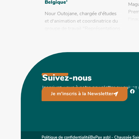
Belgique’
Maguy
Prem
Nour Outojane, chargée d'études
l'in
et d'animation et coordinatrice du
Lutt
groupe de travail "Représentations
Parle
iconographiques, stéréotypes
racistes et imaginaire colonial"
était intervenue ce lundi sur
AraBel.fm...
Suivez-nous
Inscrivez-vous à notre newsletter ou suivez
Je m'inscris à la Newsletter
Politique de confidentialité
BePax asbl - Chaussée Sai