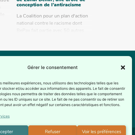
de Zuhal Demir, une drôle de
istre
conception de l’antiracisme
e
lle
La Coalition pour un plan d'action
al
national contre le racisme dont
BePax fait partie avec 50 autres
organisations belges s'inquiète de
l'anti-racisme vu par la...
Gérer le consentement
ax est reconnue comme association d’éducation
manente par la Fédération Wallonie-Bruxelles depuis
les meilleures expériences, nous utilisons des technologies telles que les
 stocker et/ou accéder aux informations des appareils. Le fait de consentir
1er juillet 1987 (Service de l’éducation permanente –
ologies nous permettra de traiter des données telles que le comportement
ection générale de la culture).
n ou les ID uniques sur ce site. Le fait de ne pas consentir ou de retirer son
 peut avoir un effet négatif sur certaines caractéristiques et fonctions.
rvices
cepter
Refuser
Voir les préférences