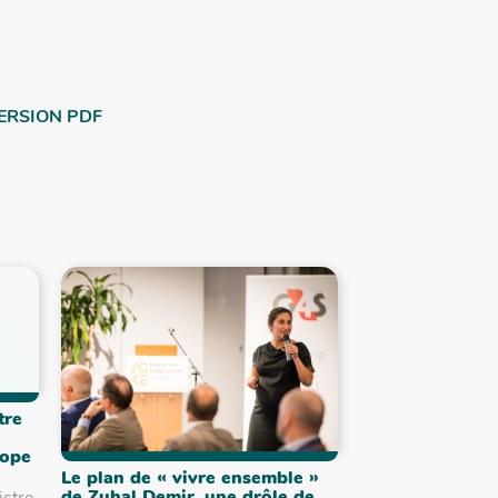
ERSION PDF
tre
rope
Le plan de « vivre ensemble »