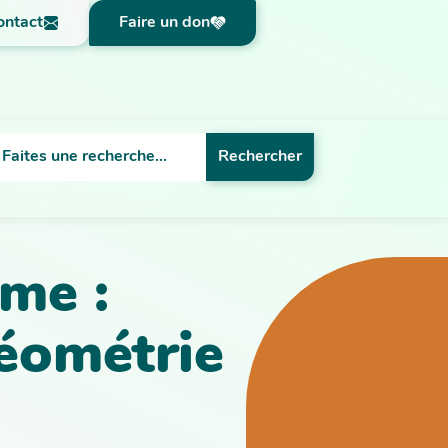
ontact
Faire un don
Rechercher
me :
géométrie