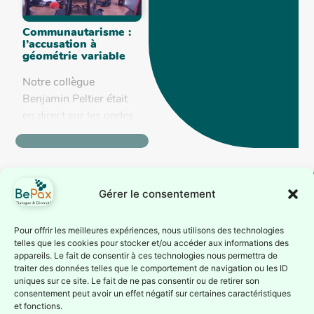
Communautarisme :
l’accusation à
géométrie variable
Notre collègue
Benjamin Peltier était
en direct sur les ondes
d'AraBel.fm pour parler
du premier numéro de
l'année de notre revue
"Signes des Temps"
Gérer le consentement
qui...
BePax est reconnue
Suivez-nous
Pour offrir les meilleures expériences, nous utilisons des technologies
telles que les cookies pour stocker et/ou accéder aux informations des
comme association
Inscrivez-vous à notre
appareils. Le fait de consentir à ces technologies nous permettra de
d’éducation
traiter des données telles que le comportement de navigation ou les ID
newsletter ou suivez nous
permanente par la
uniques sur ce site. Le fait de ne pas consentir ou de retirer son
sur nos réseaux sociaux
consentement peut avoir un effet négatif sur certaines caractéristiques
Fédération Wallonie-
Je
et fonctions.
Bruxelles depuis le 1er