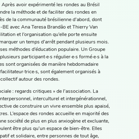
on. Après avoir expérimenté les rondes au Brésil
ndre la méthode et de faciliter des rondes en
rès de la communauté brésilienne d’abord, dont
IS-BE avec Ana Teresa Brandão et Thierry Van
ation et l’organisation qu’elle porte ensuite
e marquer un temps d’arrêt pendant plusieurs mois.
t ses méthodes d’éducation populaire. Un Groupe
plusieurs participant·e·s régulier·e·s formé·e·s à la
oles sont organisées de manière hebdomadaire
acilitateur·trice·s, sont également organisés à
collectif autour des rondes.
ciale : regards critiques » de l’association. La
interpersonnel, interculturel et intergénérationnel,
ctive de construire un vivre ensemble plus apaisé,
autres. L’espace des rondes accueille en majorité des
une société de plus en plus anxiogène et excluante,
ulent être plus qu’un espace de bien-être. Elles
patif et solidaire, entre personnes de tout âge,