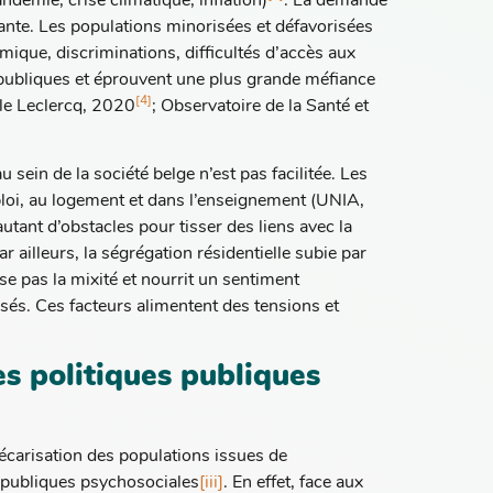
andémie, crise climatique, inflation)
. La demande
sante. Les populations minorisées et défavorisées
mique, discriminations, difficultés d’accès aux
s publiques et éprouvent une plus grande méfiance
[4]
ple Leclercq, 2020
; Observatoire de la Santé et
 sein de la société belge n’est pas facilitée. Les
mploi, au logement et dans l’enseignement (UNIA,
utant d’obstacles pour tisser des liens avec la
ar ailleurs, la ségrégation résidentielle subie par
se pas la mixité et nourrit un sentiment
isés. Ces facteurs alimentent des tensions et
es politiques publiques
récarisation des populations issues de
s publiques psychosociales
[iii]
. En effet, face aux