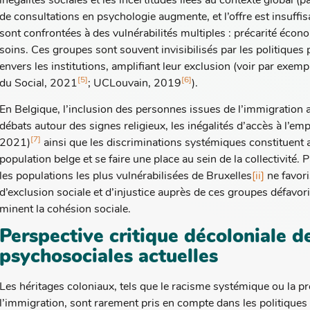
inégalités sociales et les incertitudes liées au contexte global (p
de consultations en psychologie augmente, et l’offre est insuffi
sont confrontées à des vulnérabilités multiples : précarité écono
soins. Ces groupes sont souvent invisibilisés par les politique
envers les institutions, amplifiant leur exclusion (voir par exem
[5]
[6]
du Social, 2021
; UCLouvain, 2019
).
En Belgique, l’inclusion des personnes issues de l’immigration au
débats autour des signes religieux, les inégalités d’accès à l’e
[7]
2021)
ainsi que les discriminations systémiques constituent a
population belge et se faire une place au sein de la collectivité. P
les populations les plus vulnérabilisées de Bruxelles
[ii]
ne favori
d’exclusion sociale et d’injustice auprès de ces groupes défavor
minent la cohésion sociale.
Perspective critique décoloniale d
psychosociales actuelles
Les héritages coloniaux, tels que le racisme systémique ou la p
l’immigration, sont rarement pris en compte dans les politique