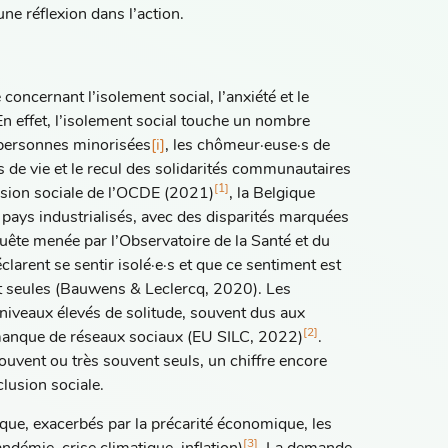
une réflexion dans l’action.
oncernant l’isolement social, l’anxiété et le
 En effet, l’isolement social touche un nombre
s personnes minorisées
[i]
, les chômeur·euse·s de
s de vie et le recul des solidarités communautaires
[1]
ésion sociale de l’OCDE (2021)
, la Belgique
 pays industrialisés, avec des disparités marquées
uête menée par l’Observatoire de la Santé et du
larent se sentir isolé·e·s et que ce sentiment est
nt seules (Bauwens & Leclercq, 2020). Les
 niveaux élevés de solitude, souvent dus aux
[2]
u manque de réseaux sociaux (EU SILC, 2022)
.
uvent ou très souvent seuls, un chiffre encore
clusion sociale.
ique, exacerbés par la précarité économique, les
[3]