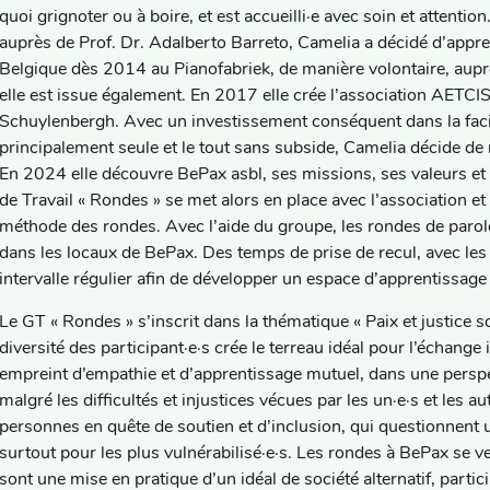
quoi grignoter ou à boire, et est accueilli·e avec soin et attenti
auprès de Prof. Dr. Adalberto Barreto, Camelia a décidé d’appre
Belgique dès 2014 au Pianofabriek, de manière volontaire, aup
elle est issue également. En 2017 elle crée l’association AETC
Schuylenbergh. Avec un investissement conséquent dans la facilit
principalement seule et le tout sans subside, Camelia décide d
En 2024 elle découvre BePax asbl, ses missions, ses valeurs e
de Travail « Rondes » se met alors en place avec l’association et 
méthode des rondes. Avec l’aide du groupe, les rondes de par
dans les locaux de BePax. Des temps de prise de recul, avec les f
intervalle régulier afin de développer un espace d’apprentissage 
Le GT « Rondes » s’inscrit dans la thématique « Paix et justice so
diversité des participant·e·s crée le terreau idéal pour l’échange 
empreint d’empathie et d’apprentissage mutuel, dans une perspe
malgré les difficultés et injustices vécues par les un·e·s et les 
personnes en quête de soutien et d’inclusion, qui questionnent 
surtout pour les plus vulnérabilisé·e·s. Les rondes à BePax se ve
sont une mise en pratique d’un idéal de société alternatif, partici