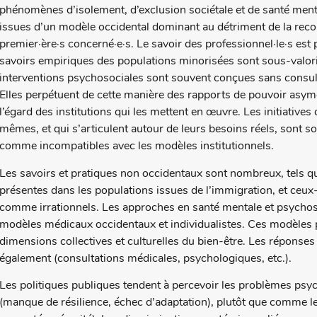
phénomènes d’isolement, d’exclusion sociétale et de santé menta
issues d’un modèle occidental dominant au détriment de la recon
premier·ère·s concerné·e·s. Le savoir des professionnel·le·s est p
savoirs empiriques des populations minorisées sont sous-valor
interventions psychosociales sont souvent conçues sans consulta
Elles perpétuent de cette manière des rapports de pouvoir asymé
l’égard des institutions qui les mettent en œuvre. Les initiativ
mêmes, et qui s’articulent autour de leurs besoins réels, sont s
comme incompatibles avec les modèles institutionnels.
Les savoirs et pratiques non occidentaux sont nombreux, tels 
présentes dans les populations issues de l’immigration, et ceux
comme irrationnels. Les approches en santé mentale et psychos
modèles médicaux occidentaux et individualistes. Ces modèles p
dimensions collectives et culturelles du bien-être. Les réponse
également (consultations médicales, psychologiques, etc.).
Les politiques publiques tendent à percevoir les problèmes p
(manque de résilience, échec d’adaptation), plutôt que comme le r