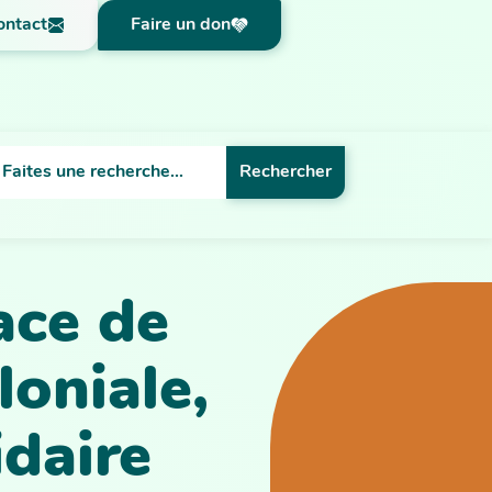
ontact
Faire un don
Rechercher
ace de
oniale,
idaire