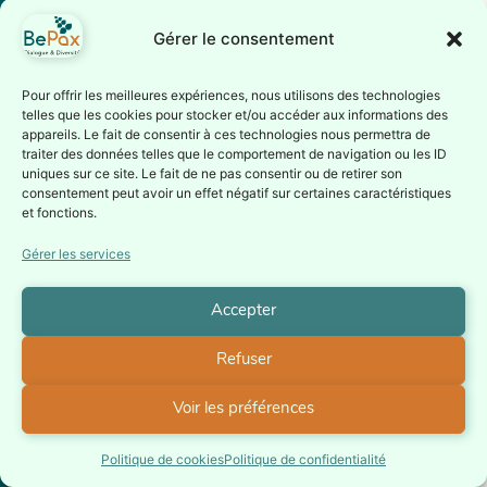
prévention du profilage
Gérer le consentement
ethnique en Belgique,
mai 2018, disponible
Pour offrir les meilleures expériences, nous utilisons des technologies
ici.
telles que les cookies pour stocker et/ou accéder aux informations des
appareils. Le fait de consentir à ces technologies nous permettra de
[2] Nations Unies,
traiter des données telles que le comportement de navigation ou les ID
Conseil des droits de
uniques sur ce site. Le fait de ne pas consentir ou de retirer son
l’homme, 42ème
consentement peut avoir un effet négatif sur certaines caractéristiques
et fonctions.
session, septembre
2019, Rapport du
Gérer les services
Groupe de travail
d’experts sur les
Accepter
personnes
d’ascendance africaine
Refuser
– Visite en Belgique, 14
août 2019, doc.
Voir les préférences
A/HRC/42/59/Add.1,
disponible ici.
Politique de cookies
Politique de confidentialité