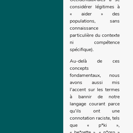
Occidentaux·ales à se
considérer légitimes à
« aider » des
populations, sans
connaissance
particulière du contexte
ni compétence
spécifique).
Au-delà de ces
concepts
fondamentaux, nous
avons aussi mis
l’accent sur les termes
à bannir de notre
langage courant parce
qu’ils ont une
connotation raciste, tels
que « p*ki »,
« be*rette », « n*gro »