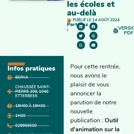
les écoles et
au-delà
PUBLIÉ LE
14 AOÛT 2024
Partagez
VERSI
:
PDF
Pour cette rentrée,
Infos pratiques
nous avons le
BEPAX
plaisir de vous
CHAUSSÉE SAINT-
PIERRE 208, 1040
annoncer la
ETTERBEEK
parution de notre
18H00 À 19H30
nouvelle
1H30
publication :
Outil
028969500
d’animation sur la