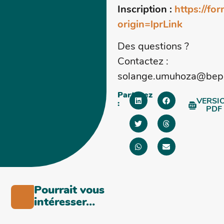
Inscription :
https://fo
origin=lprLink
Des questions ?
Contactez :
solange.umuhoza@bep
Partagez
VERSI
:
PDF
Pourrait vous
intéresser…