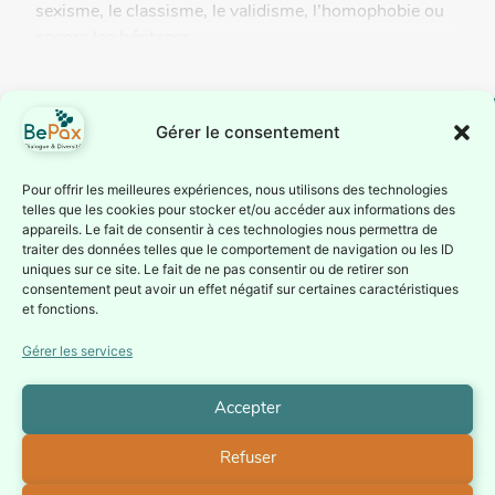
sexisme, le classisme, le validisme, l’homophobie ou
encore les héritages...
Gérer le consentement
BePax est reconnue
Suivez-nous
Pour offrir les meilleures expériences, nous utilisons des technologies
telles que les cookies pour stocker et/ou accéder aux informations des
comme association
Inscrivez-vous à notre
appareils. Le fait de consentir à ces technologies nous permettra de
d’éducation
traiter des données telles que le comportement de navigation ou les ID
newsletter ou suivez nous
permanente par la
uniques sur ce site. Le fait de ne pas consentir ou de retirer son
sur nos réseaux sociaux
consentement peut avoir un effet négatif sur certaines caractéristiques
Fédération Wallonie-
Je
et fonctions.
Bruxelles depuis le 1er
m'inscris à
la
juillet 1987 (Service de
Gérer les services
Newsletter
l’éducation permanente
– Direction générale de
Accepter
la culture).
Refuser
Politique de confidentialité