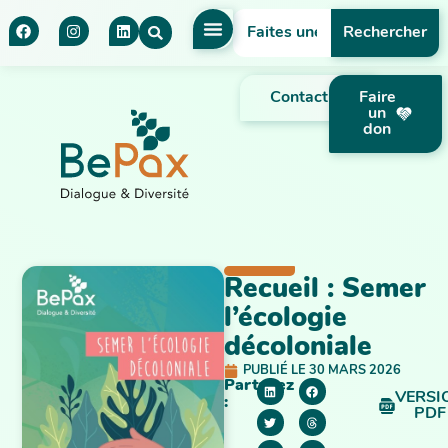
Rechercher
Contact
Faire
un
don
Recueil : Semer
l’écologie
décoloniale
PUBLIÉ LE
30 MARS 2026
Partagez
VERSI
:
PDF