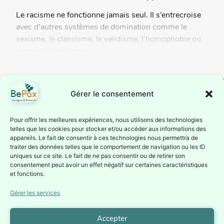
Le racisme ne fonctionne jamais seul. Il s’entrecroise
avec d’autres systèmes de domination comme le
sexisme, le classisme, le validisme, l’homophobie ou
encore les héritages...
Gérer le consentement
BePax est reconnue
Suivez-nous
Pour offrir les meilleures expériences, nous utilisons des technologies
telles que les cookies pour stocker et/ou accéder aux informations des
comme association
Inscrivez-vous à notre
appareils. Le fait de consentir à ces technologies nous permettra de
d’éducation
traiter des données telles que le comportement de navigation ou les ID
newsletter ou suivez nous
permanente par la
uniques sur ce site. Le fait de ne pas consentir ou de retirer son
sur nos réseaux sociaux
consentement peut avoir un effet négatif sur certaines caractéristiques
Fédération Wallonie-
Je
et fonctions.
Bruxelles depuis le 1er
m'inscris à
la
juillet 1987 (Service de
Gérer les services
Newsletter
l’éducation permanente
– Direction générale de
Accepter