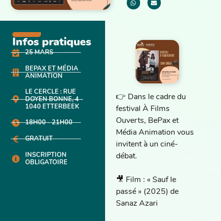
Infos pratiques
25 MARS
BEPAX ET MÉDIA
ANIMATION
LE CERCLE : RUE
👉 Dans le cadre du
DOYEN BONNE, 4 -
1040 ETTERBEEK
festival À Films
Ouverts, BePax et
18H00 - 21H00
Média Animation vous
GRATUIT
invitent à un ciné-
INSCRIPTION
débat.
OBLIGATOIRE
🎥 Film : « Sauf le
passé » (2025) de
Sanaz Azari