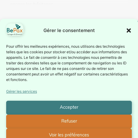
encore les héritages...
Gérer le consentement
BePax est reconnue
Suivez-nous
Pour offrir les meilleures expériences, nous utilisons des technologies
telles que les cookies pour stocker et/ou accéder aux informations des
comme association
Inscrivez-vous à notre
appareils. Le fait de consentir à ces technologies nous permettra de
d’éducation
traiter des données telles que le comportement de navigation ou les ID
newsletter ou suivez nous
permanente par la
uniques sur ce site. Le fait de ne pas consentir ou de retirer son
sur nos réseaux sociaux
consentement peut avoir un effet négatif sur certaines caractéristiques
Fédération Wallonie-
Je
et fonctions.
Bruxelles depuis le 1er
m'inscris à
la
juillet 1987 (Service de
Gérer les services
Newsletter
l’éducation permanente
– Direction générale de
Accepter
la culture).
Refuser
Politique de confidentialité
Voir les préférences
BePax asbl - Chaussée Saint-Pierre, 208 - 1040 Bruxelles