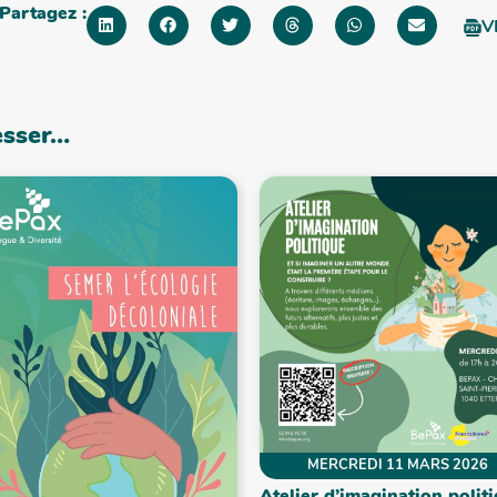
Partagez :
V
esser…
MERCREDI 11 MARS 2026