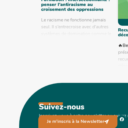
Formation : Intersectionnalité :
penser l’antiracisme au
croisement des oppressions
Le racisme ne fonctionne jamais
seul. Il s’entrecroise avec d’autres
Recu
systèmes de domination comme le
déco
sexisme, le classisme, le validisme,
🔥Be
l’homophobie ou encore les
prés
héritages...
recue
déco
écolo
colo
la cr
Suivez-nous
Inscrivez-vous à notre newsletter ou suivez
Je m'inscris à la Newsletter