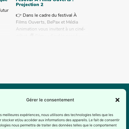
ique
Festival À Films Ouverts :
Projection 2
futur
👉 Dans le cadre du festival À
Films Ouverts, BePax et Média
Animation vous invitent à un ciné-
débat. 🎥 Film : « Sauf le passé »
(2025) de...
...
Gérer le consentement
ax est reconnue comme association d’éducation
manente par la Fédération Wallonie-Bruxelles depuis
les meilleures expériences, nous utilisons des technologies telles que les
 stocker et/ou accéder aux informations des appareils. Le fait de consentir
1er juillet 1987 (Service de l’éducation permanente –
ologies nous permettra de traiter des données telles que le comportement
ection générale de la culture).