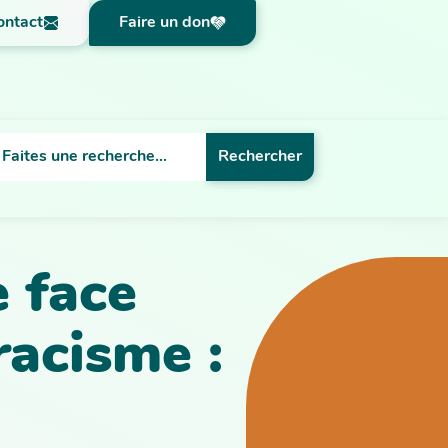
ontact
Faire un don
Rechercher
e face
racisme :