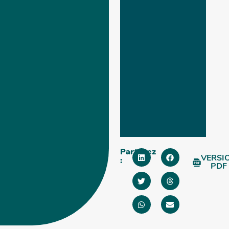
Partagez
VERSI
:
PDF