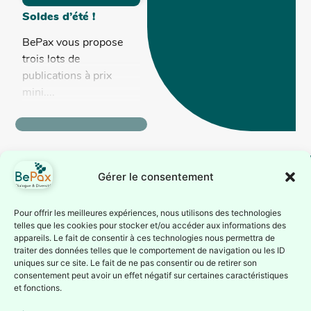
Soldes d’été !
BePax vous propose
trois lots de
publications à prix
mini....
Gérer le consentement
BePax est reconnue
Suivez-nous
Pour offrir les meilleures expériences, nous utilisons des technologies
telles que les cookies pour stocker et/ou accéder aux informations des
comme association
Inscrivez-vous à notre
appareils. Le fait de consentir à ces technologies nous permettra de
d’éducation
traiter des données telles que le comportement de navigation ou les ID
newsletter ou suivez nous
permanente par la
uniques sur ce site. Le fait de ne pas consentir ou de retirer son
sur nos réseaux sociaux
consentement peut avoir un effet négatif sur certaines caractéristiques
Fédération Wallonie-
Je
et fonctions.
Bruxelles depuis le 1er
m'inscris à
la
juillet 1987 (Service de