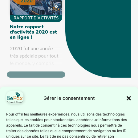
RAPPORT D'ACTIVITÉS
Notre rapport
d’activités 2020 est
en ligne !
2020 fut une année
très spéciale pour tout
le monde, y compris
pour BePax. L’épidémie
de covid-19 a
complètement
bouleversé notre
Gérer le consentement
programme de l’année.
Malgré...
BePax est reconnue
Suivez-nous
Pour offrir les meilleures expériences, nous utilisons des technologies
telles que les cookies pour stocker et/ou accéder aux informations des
comme association
Inscrivez-vous à notre
appareils. Le fait de consentir à ces technologies nous permettra de
d’éducation
traiter des données telles que le comportement de navigation ou les ID
newsletter ou suivez nous
permanente par la
uniques sur ce site. Le fait de ne pas consentir ou de retirer son