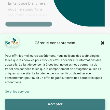
En tant que blanc·he·s,
nous ne supportons
pas d’être bousculé·e·s
dans notre confort
racial. Cela suscite chez
nous des réactions
prévisibles qui sont
Gérer le consentement
autant de...
BePax est reconnue
Suivez-nous
Pour offrir les meilleures expériences, nous utilisons des technologies
telles que les cookies pour stocker et/ou accéder aux informations des
comme association
Inscrivez-vous à notre
appareils. Le fait de consentir à ces technologies nous permettra de
d’éducation
traiter des données telles que le comportement de navigation ou les ID
newsletter ou suivez nous
permanente par la
uniques sur ce site. Le fait de ne pas consentir ou de retirer son
sur nos réseaux sociaux
consentement peut avoir un effet négatif sur certaines caractéristiques
Fédération Wallonie-
Je
et fonctions.
Bruxelles depuis le 1er
m'inscris à
la
juillet 1987 (Service de
Gérer les services
Newsletter
l’éducation permanente
– Direction générale de
Accepter
la culture).