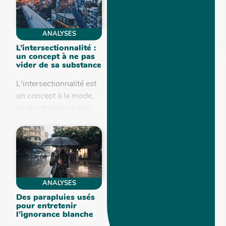
ANALYSES
L’intersectionnalité :
un concept à ne pas
vider de sa substance
L'intersectionnalité est
un concept à la mode,
on le retrouve un peu
partout : dans les
dossiers de subsides,
au Parlement Européen,
dans les mouvements...
ANALYSES
Des parapluies usés
pour entretenir
l’ignorance blanche